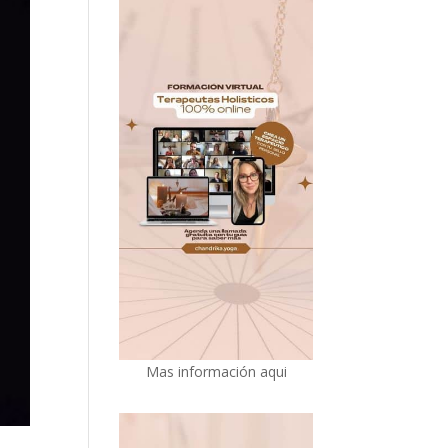
Mas información aqui