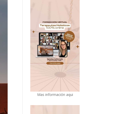
Mas información aqui