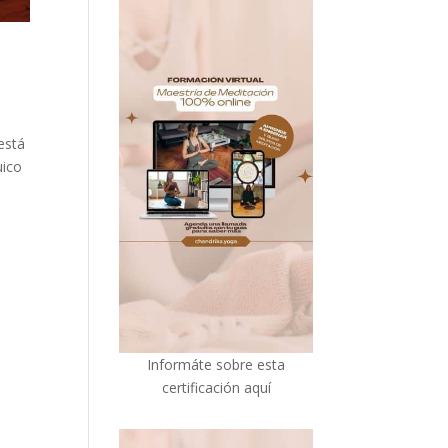
está
uico
I
nformáte sobre esta
certificación aquí