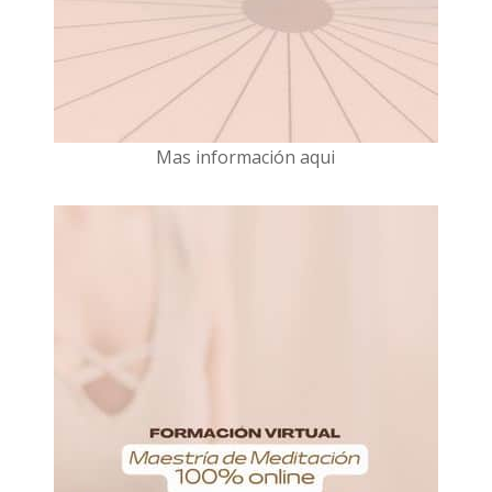
Mas información aqui