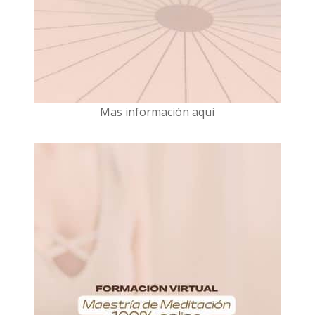
Mas información aqui