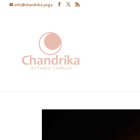
info@chandrika.yoga