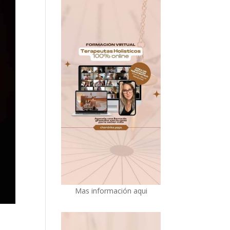
Mas información aqui