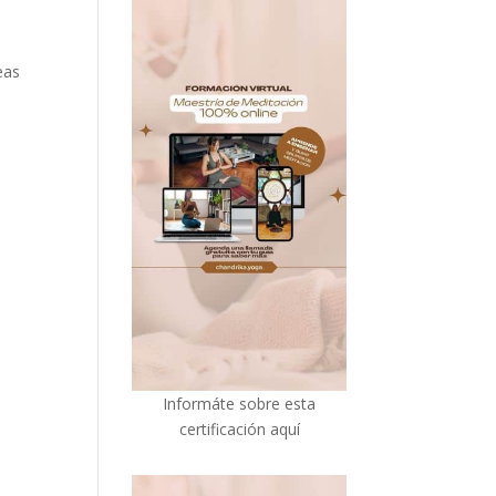
eas
I
nformáte sobre esta
certificación aquí