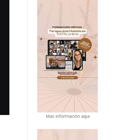
Mas información aqui