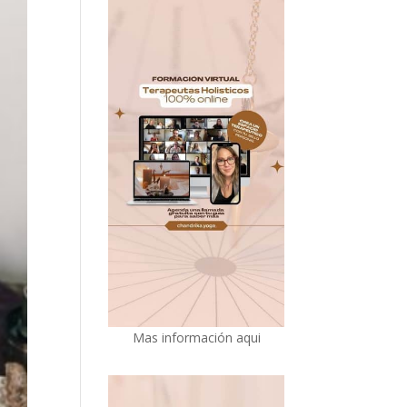
Mas información aqui