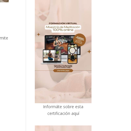
rmite
I
nformáte sobre esta
certificación aquí