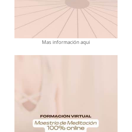
Mas información aqui