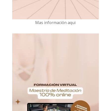
Mas información aqui