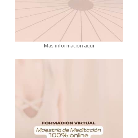
Mas información aqui