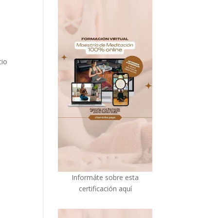
cio
I
nformáte sobre esta
certificación aquí