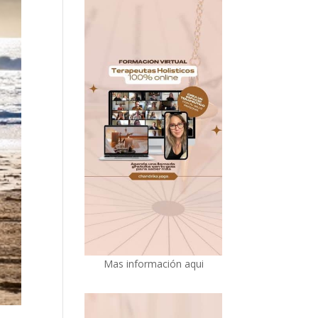
Mas información aqui