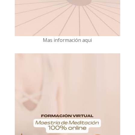
Mas información aqui