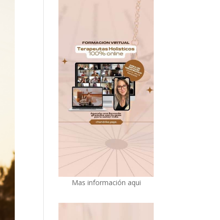
Mas información aqui