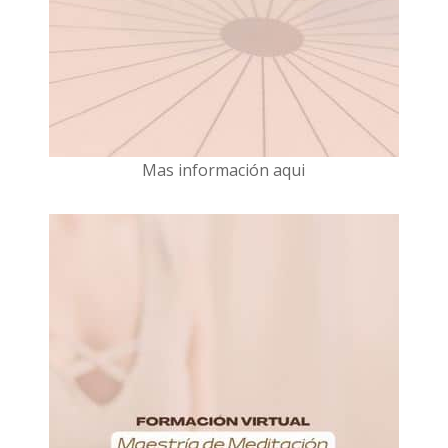
Mas información aqui