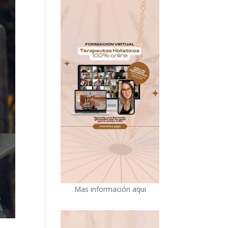
Mas información aqui