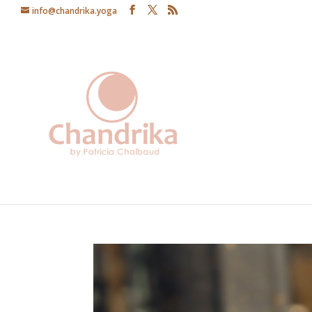
info@chandrika.yoga