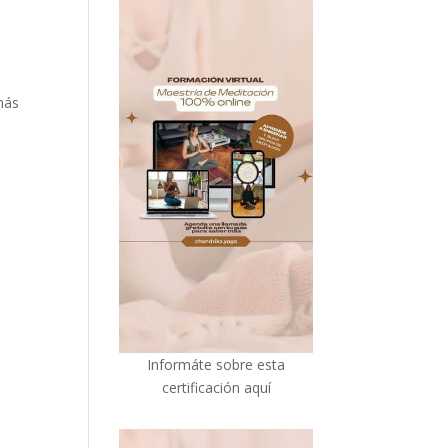
más
I
nformáte sobre esta
certificación aquí