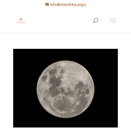
info@chandrika.yoga