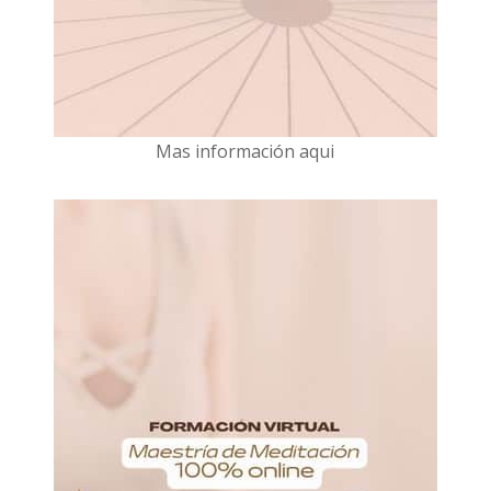
Mas información aqui