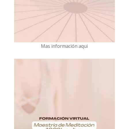
Mas información aqui