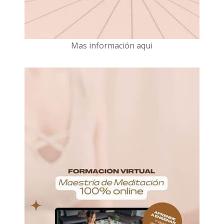
Mas información aqui