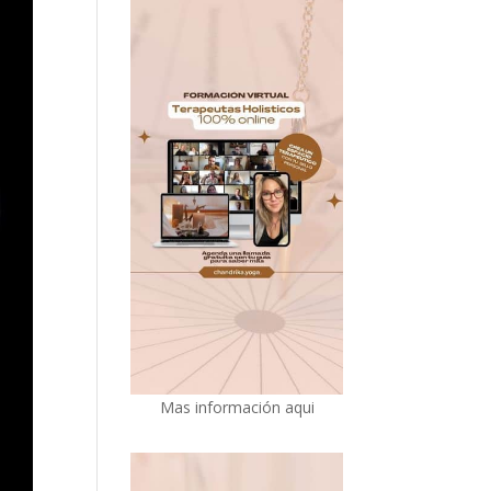
Mas información aqui