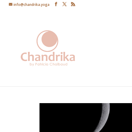
info@chandrika.yoga