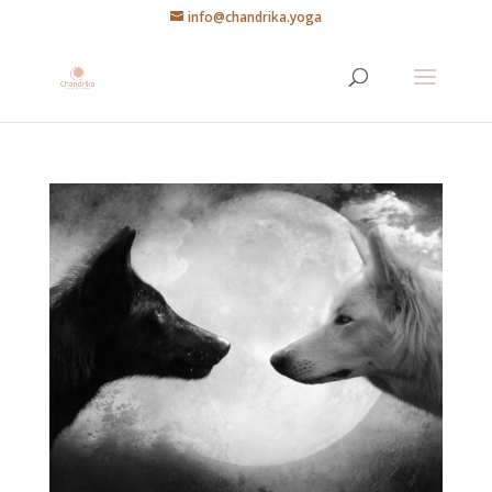
info@chandrika.yoga