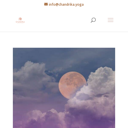
info@chandrika.yoga