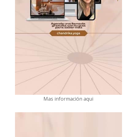
Mas información aqui