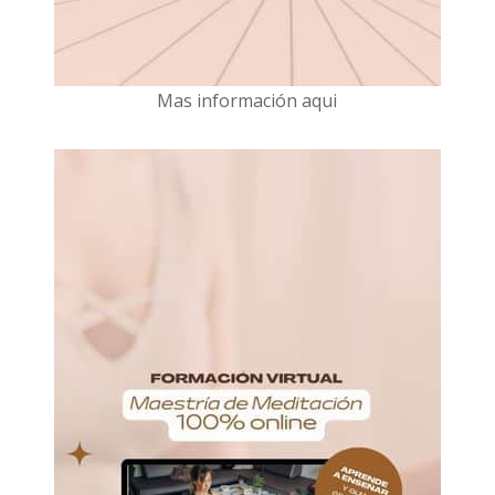
Mas información aqui