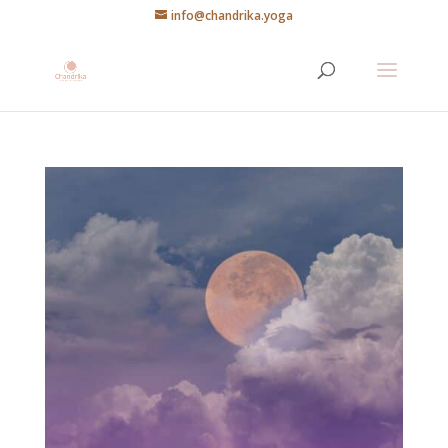
info@chandrika.yoga