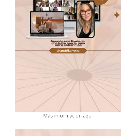
Mas información aqui