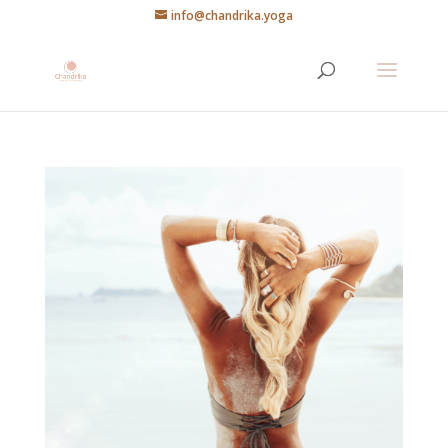
info@chandrika.yoga