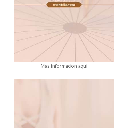
Mas información aqui