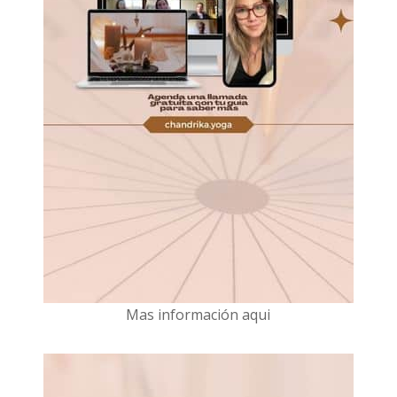
Mas información aqui