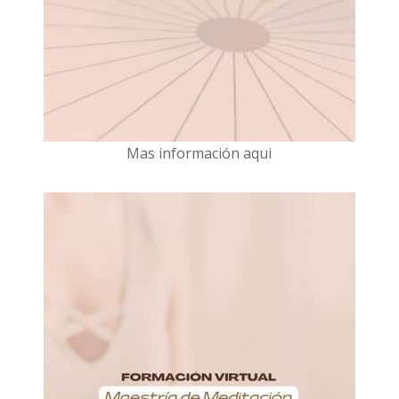
Mas información aqui