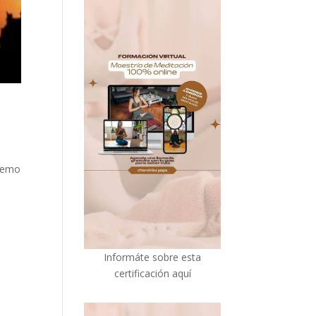
premo
I
nformáte sobre esta
certificación aquí