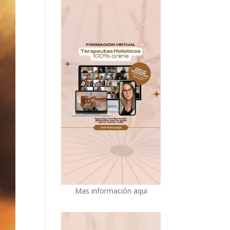
Mas información aqui