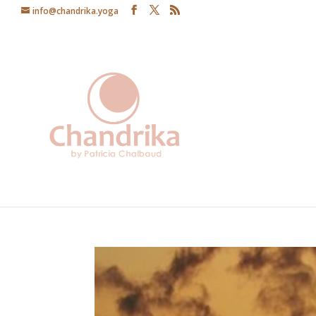
info@chandrika.yoga