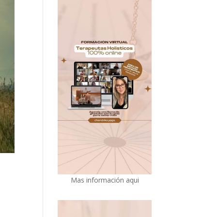
Mas información aqui