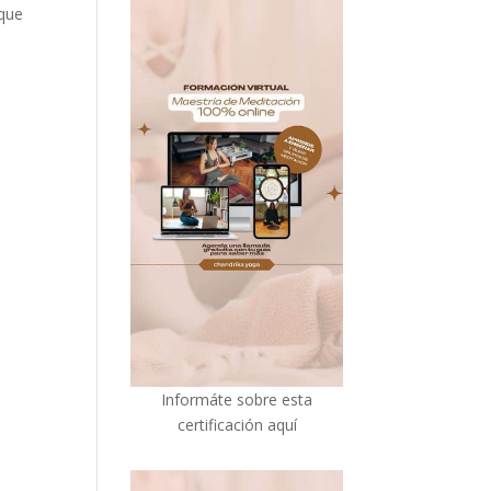
 que
I
nformáte sobre esta
certificación aquí