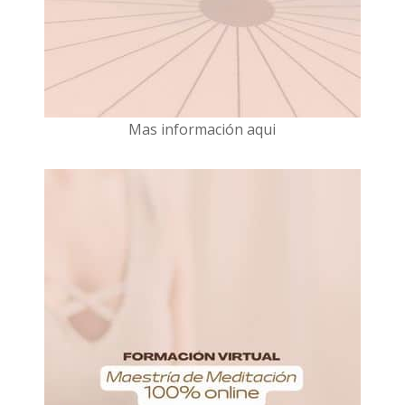
Mas información aqui