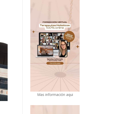
Mas información aqui