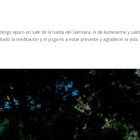
tengo apuro en salir de la rueda del Sámsara, ni de iluminarme y sali
ñado la meditación y el yoga es a estar presente y agradecer la vida.