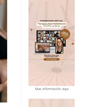
Mas información aqui