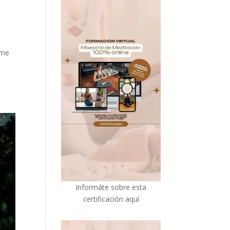
rme
I
nformáte sobre esta
certificación aquí