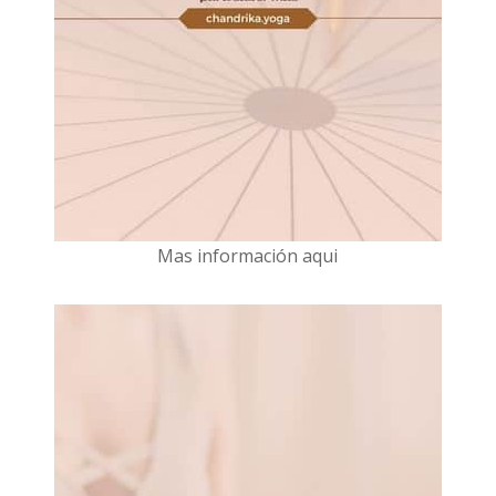
Mas información aqui