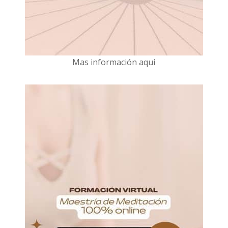
Mas información aqui