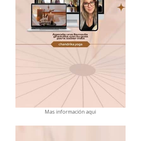
Mas información aqui