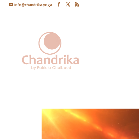
info@chandrika.yoga