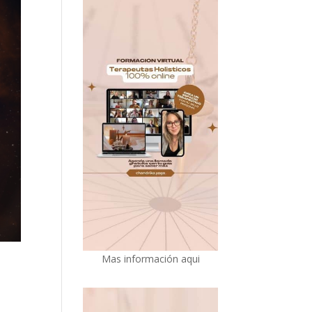
Mas información aqui