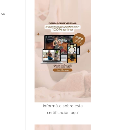
 su
I
nformáte sobre esta
certificación aquí