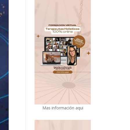
Mas información aqui