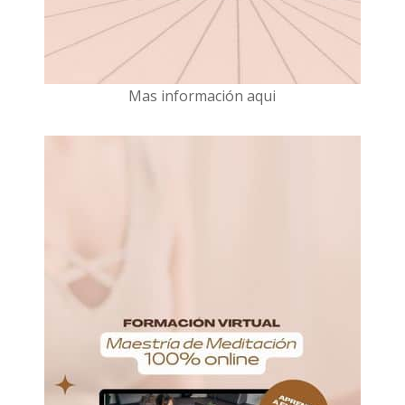
Mas información aqui