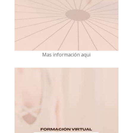
Mas información aqui