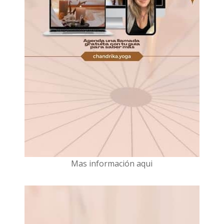
Mas información aqui