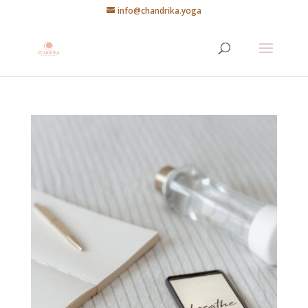
info@chandrika.yoga