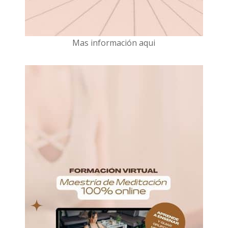
Mas información aqui