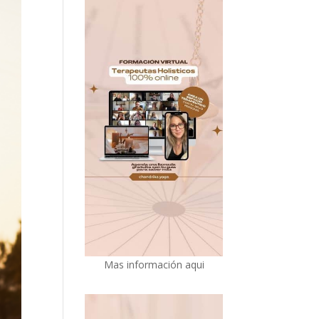
Mas información aqui