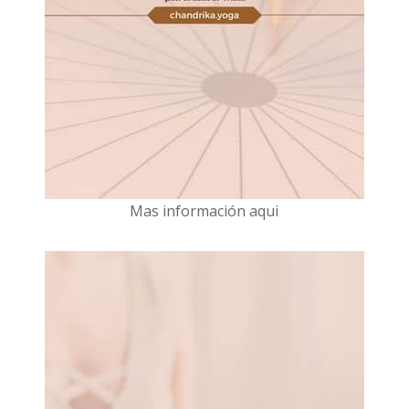
Mas información aqui