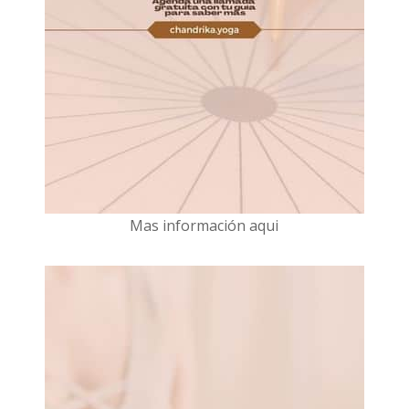
Mas información aqui