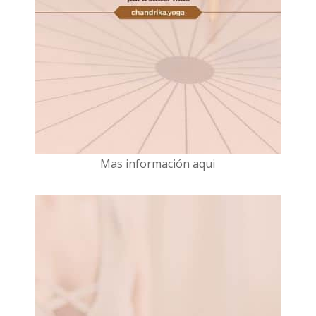
Mas información aqui