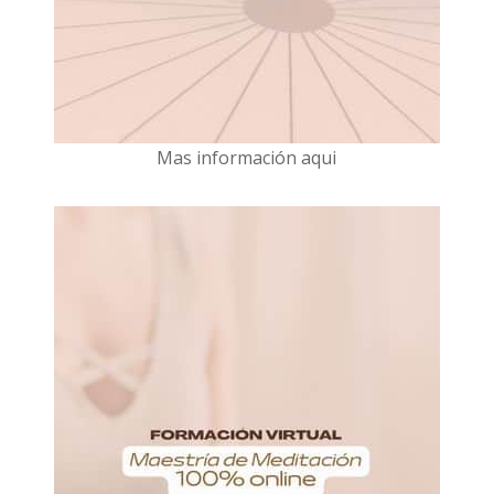
Mas información aqui