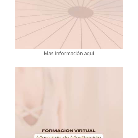
Mas información aqui