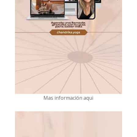
Mas información aqui