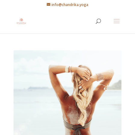
info@chandrika.yoga